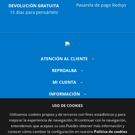
Pasarela de pago Redsys
DEVOLUCIÓN GRATUITA
15 días para pensártelo
ATENCIÓN AL CLIENTE
REPROALBA
MI CUENTA
INFORMACIÓN
USO DE COOKIES
Utilizamos cookies propias y de terceros con fines estadísticos y para
mejorar la experiencia de navegación. Al continuar con la navegación,
entendemos que aceptas su uso.
Puedes obtener más información y
conocer cómo cambiar la configuración en nuestra
Política de cookies