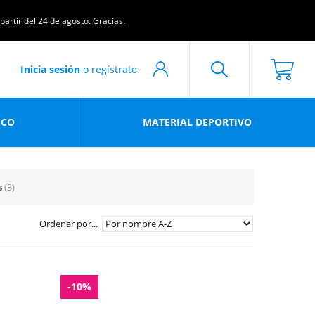
artir del 24 de agosto. Gracias.
Inicia sesión
o regístrate
ICO
MATERIAL DEPORTIVO
s
(3)
Ordenar por...
-10%