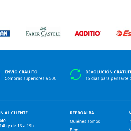
ENVÍO GRAUITO
DEVOLUCIÓN GRATUI
Compras superiores a 50€
15 días para pensártel
N AL CLIENTE
REPROALBA
M
440
Quiénes somos
I
 14h y de 16 a 19h
Blog
M