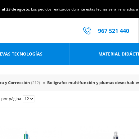
 al 23 de agosto.
Los pedidos realizados durante estas fechas serán enviados a p
967 521 440
EVAS TECNOLOGÍAS
MATERIAL DIDÁCT
ura y Corrección
(212)
»
Bolígrafos multifunción y plumas desechable
 por página