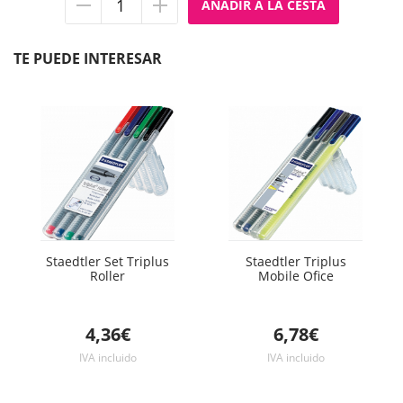
Quitar
Añadir
unidad
unidad
TE PUEDE INTERESAR
Staedtler Set Triplus
Staedtler Triplus
Roller
Mobile Ofice
4,36€
6,78€
IVA incluido
IVA incluido