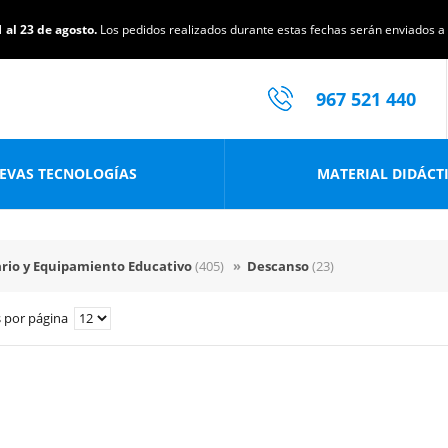
 al 23 de agosto.
Los pedidos realizados durante estas fechas serán enviados a p
967 521 440
EVAS TECNOLOGÍAS
MATERIAL DIDÁCT
ario y Equipamiento Educativo
(405)
»
Descanso
(23)
 por página