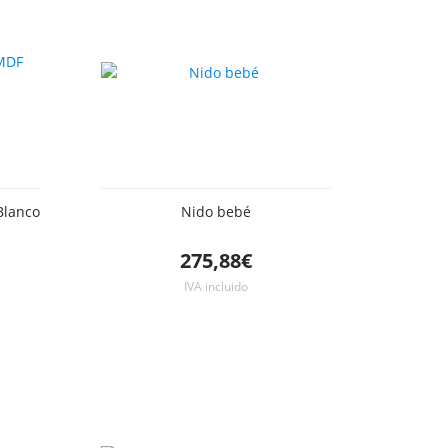
Blanco
Nido bebé
275,88€
IVA incluido