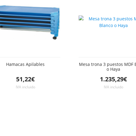
Hamacas Apilables
Mesa trona 3 puestos MDF 
o Haya
51,22€
1.235,29€
IVA incluido
IVA incluido