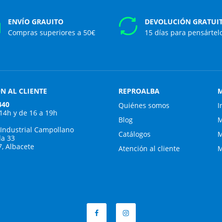
ENVÍO GRAUITO
DEVOLUCIÓN GRATUI
Compras superiores a 50€
15 días para pensártel
N AL CLIENTE
REPROALBA
M
440
Quiénes somos
I
 14h y de 16 a 19h
Blog
M
 Industrial Campollano
Catálogos
M
da 33
7, Albacete
Atención al cliente
M