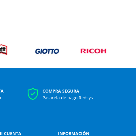
TA
COMPRA SEGURA
o
Pasarela de pago Redsys
I CUENTA
INFORMACIÓN