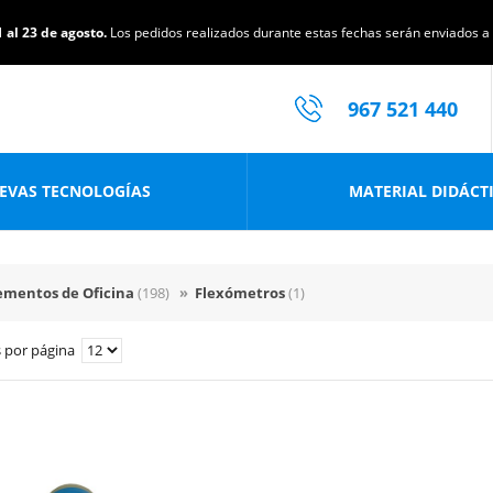
 al 23 de agosto.
Los pedidos realizados durante estas fechas serán enviados a p
967 521 440
EVAS TECNOLOGÍAS
MATERIAL DIDÁCT
mentos de Oficina
(198)
»
Flexómetros
(1)
 por página