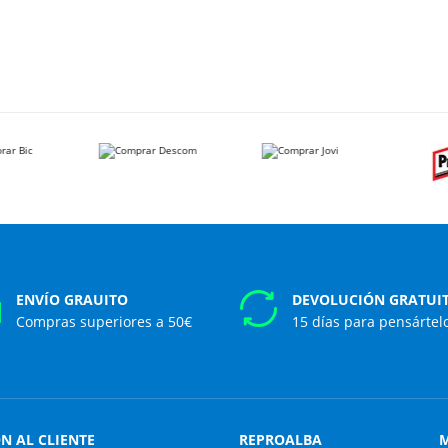
ENVÍO GRAUITO
DEVOLUCIÓN GRATUI
Compras superiores a 50€
15 días para pensártel
N AL CLIENTE
REPROALBA
M