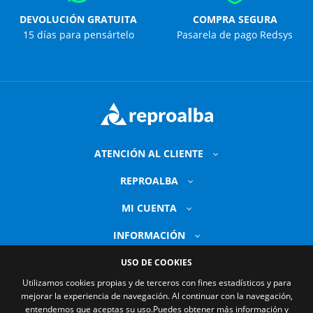
DEVOLUCIÓN GRATUITA
COMPRA SEGURA
15 días para pensártelo
Pasarela de pago Redsys
ATENCIÓN AL CLIENTE
REPROALBA
MI CUENTA
INFORMACIÓN
USO DE COOKIES
Utilizamos cookies propias y de terceros con fines estadísticos y para
mejorar la experiencia de navegación. Al continuar con la navegación,
entendemos que aceptas su uso.
Puedes obtener más información y