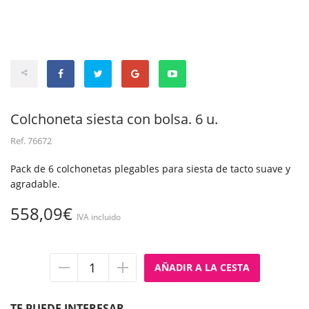
Colchoneta siesta con bolsa. 6 u.
Ref.
76672
Pack de 6 colchonetas plegables para siesta de tacto suave y
agradable.
558,09€
IVA incluido
Quitar
Añadir
unidad
unidad
TE PUEDE INTERESAR