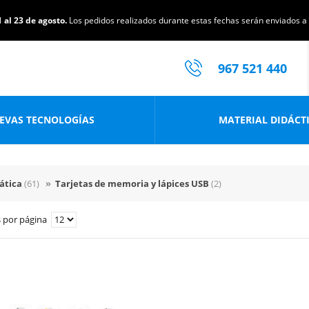
 al 23 de agosto.
Los pedidos realizados durante estas fechas serán enviados a p
967 521 440
EVAS TECNOLOGÍAS
MATERIAL DIDÁCT
ática
(61)
»
Tarjetas de memoria y lápices USB
(2)
 por página