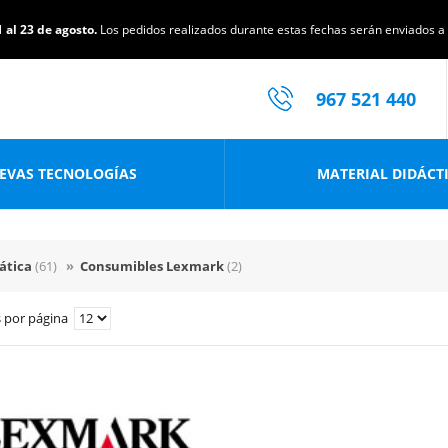
 al 23 de agosto.
Los pedidos realizados durante estas fechas serán enviados a p
967 521 440
EVAS TECNOLOGÍAS
MATERIAL DIDÁCT
ática
(61)
»
Consumibles Lexmark
(2)
 por página