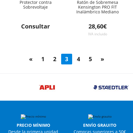
Protector contra
Ratón de Sobremesa
Sobrevoltaje
Kensington PRO FIT
Inalámbrico Mediano
Consultar
28,60€
IVA incluido
«
1
2
3
4
5
»
PRECIO MÍNIMO
ENVÍO GRAUITO
Desde la primera unidad
Compras superiores a 50€