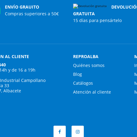
ENVÍO GRAUITO
DEVOLUCIÓ
Compras superiores a 50€
GRATUITA
15 días para pensártelo
N AL CLIENTE
REPROALBA
M
440
Quiénes somos
I
 14h y de 16 a 19h
Blog
M
 Industrial Campollano
Catálogos
M
da 33
7, Albacete
Atención al cliente
M