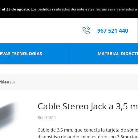
 al 23 de agosto.
Los pedidos realizados durante estas fechas serán enviados a p
967 521 440
EVAS TECNOLOGÍAS
MATERIAL DIDÁCT
video
(8)
Cable Stereo Jack a 3,5 
Ref.
72311
Cable de 3,5 mm. que conecta la tarjeta de sonid
dispositivo de audio, mini estéreo con 3,5mm ja