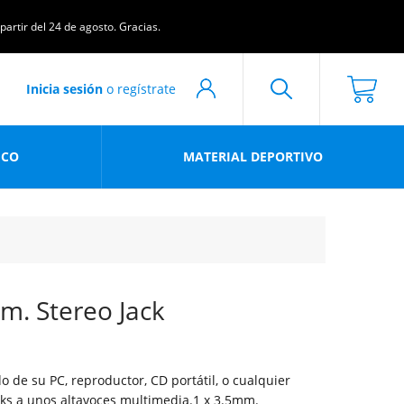
artir del 24 de agosto. Gracias.
Inicia sesión
o regístrate
ICO
MATERIAL DEPORTIVO
mm. Stereo Jack
o de su PC, reproductor, CD portátil, o cualquier
cks a unos altavoces multimedia.1 x 3.5mm.