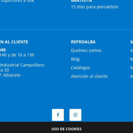
superiores a 50€
GRATUITA
15 días para pensártelo
N AL CLIENTE
REPROALBA
M
440
Quiénes somos
I
 14h y de 16 a 19h
Blog
M
 Industrial Campollano
Catálogos
M
da 33
7, Albacete
Atención al cliente
M
USO DE COOKIES