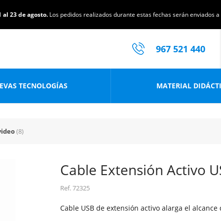
 al 23 de agosto.
Los pedidos realizados durante estas fechas serán enviados a p
967 521 440
EVAS TECNOLOGÍAS
MATERIAL DIDÁCT
video
(8)
Cable Extensión Activo U
Ref.
72325
Cable USB de extensión activo alarga el alcance 