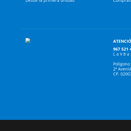
Desde la primera unidad
Compras 
ATENCIÓ
967 521 
L a V 8 a
Polígono
2ª Aveni
CP. 0200