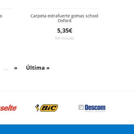
o
Carpeta extrafuerte gomas school
Oxford
5,35€
IVA incluido
...
»
Última »