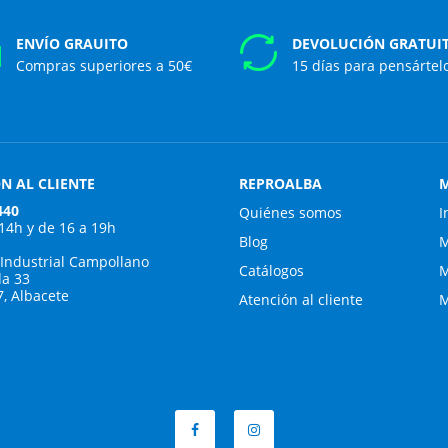
ENVÍO GRAUITO
DEVOLUCIÓN GRATUI
Compras superiores a 50€
15 días para pensártel
N AL CLIENTE
REPROALBA
M
440
Quiénes somos
I
 14h y de 16 a 19h
Blog
M
 Industrial Campollano
Catálogos
M
da 33
7, Albacete
Atención al cliente
M