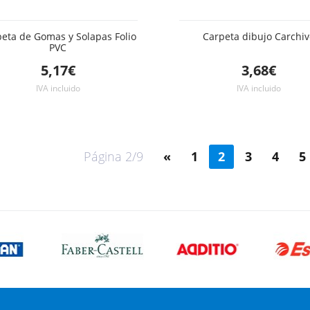
eta de Gomas y Solapas Folio
Carpeta dibujo Carchiv
PVC
5,17€
3,68€
IVA incluido
IVA incluido
Página 2/9
«
1
2
3
4
5