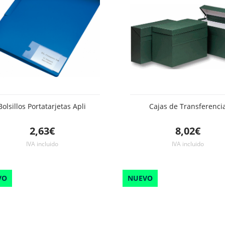
Bolsillos Portatarjetas Apli
Cajas de Transferenci
2,63€
8,02€
IVA incluido
IVA incluido
VO
NUEVO