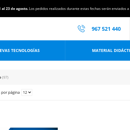
 al 23 de agosto.
Los pedidos realizados durante estas fechas serán enviados a p
967 521 440
EVAS TECNOLOGÍAS
MATERIAL DIDÁCT
o
(97)
 por página