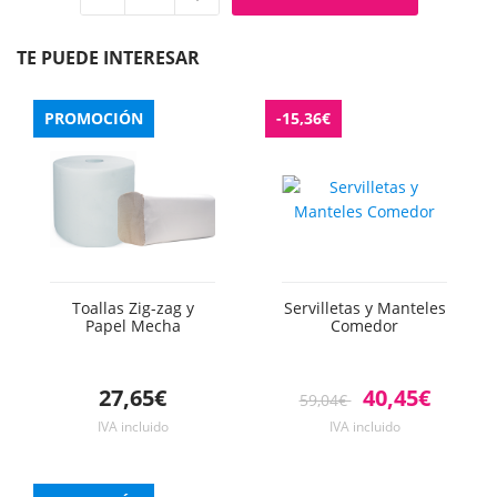
Quitar
Añadir
unidad
unidad
TE PUEDE INTERESAR
PROMOCIÓN
-15,36€
Toallas Zig-zag y
Servilletas y Manteles
Papel Mecha
Comedor
27,65€
40,45€
59,04€
IVA incluido
IVA incluido