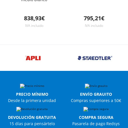
838,93€
795,21€
IVA incluido
IVA incluido
PRECIO MÍNIMO
ENVÍO GRAUITO
Desde la primera unidad
Compras superiores a 50€
DEVOLUCIÓN GRATUITA
COMPRA SEGURA
15 días para pensártelo
Pasarela de pago Redsys