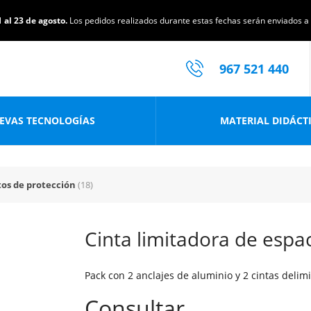
 al 23 de agosto.
Los pedidos realizados durante estas fechas serán enviados a p
967 521 440
EVAS TECNOLOGÍAS
MATERIAL DIDÁCT
os de protección
(18)
Cinta limitadora de espa
Pack con 2 anclajes de aluminio y 2 cintas delim
Consultar