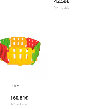
42,59€
IVA incluido
Kit vallas
160,81€
IVA incluido