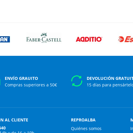
ENVÍO GRAUITO
DEVOLUCIÓN GRATUI
Compras superiores a 50€
15 días para pensártel
N AL CLIENTE
REPROALBA
M
440
Quiénes somos
I
 14h y de 16 a 19h