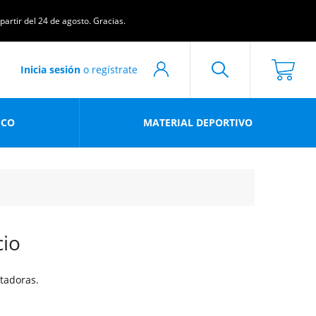
artir del 24 de agosto. Gracias.
Inicia sesión
o regístrate
ICO
MATERIAL DEPORTIVO
cio
itadoras.