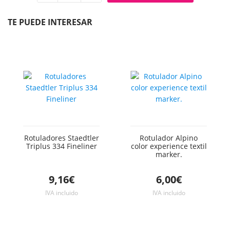
Quitar
Añadir
unidad
unidad
TE PUEDE INTERESAR
Rotuladores Staedtler
Rotulador Alpino
Triplus 334 Fineliner
color experience textil
marker.
9,16€
6,00€
IVA incluido
IVA incluido