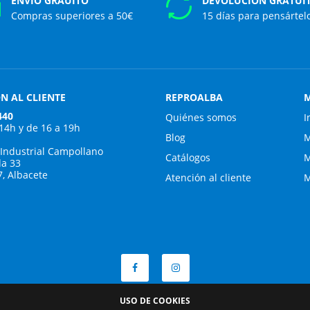
ENVÍO GRAUITO
DEVOLUCIÓN GRATUI
Compras superiores a 50€
15 días para pensártel
N AL CLIENTE
REPROALBA
M
440
Quiénes somos
I
 14h y de 16 a 19h
Blog
M
 Industrial Campollano
Catálogos
M
da 33
7, Albacete
Atención al cliente
M
USO DE COOKIES