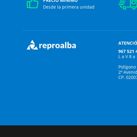
PRECIO MÍNIMO
Desde la primera unidad
ATENCIÓ
967 521 
L a V 8 a
Polígono
2ª Aveni
CP. 0200