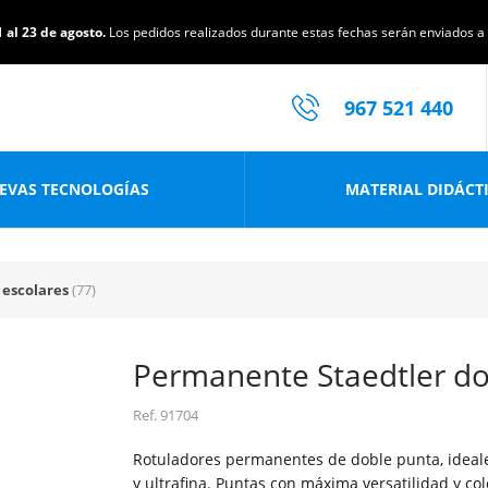
 al 23 de agosto.
Los pedidos realizados durante estas fechas serán enviados a p
967 521 440
EVAS TECNOLOGÍAS
MATERIAL DIDÁCT
 escolares
(77)
Permanente Staedtler do
Ref.
91704
Rotuladores permanentes de doble punta, ideales
y ultrafina. Puntas con máxima versatilidad y col