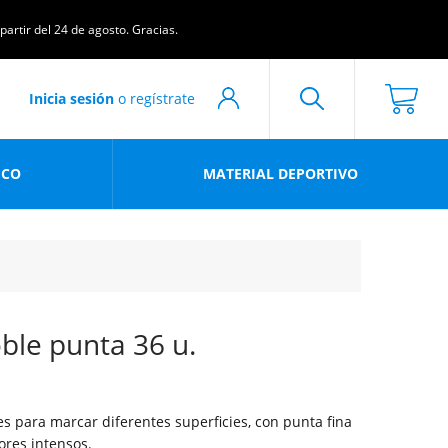
artir del 24 de agosto. Gracias.
Inicia sesión
o regístrate
ICO
MATERIAL DEPORTIVO
ble punta 36 u.
 para marcar diferentes superficies, con punta fina
ores intensos.