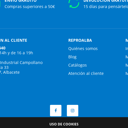
ENVÍO GRAUITO
DEVOLUCIÓN GRATUI
Compras superiores a 50€
15 días para pensártel
N AL CLIENTE
REPROALBA
M
440
Quiénes somos
I
 14h y de 16 a 19h
Blog
M
 Industrial Campollano
Catálogos
M
da 33
7, Albacete
Atención al cliente
M
USO DE COOKIES