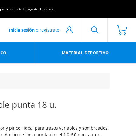
artir del 24 de agosto. Gracias.
Inicia sesión
o regístrate
ICO
MATERIAL DEPORTIVO
ble punta 18 u.
r y pincel, ideal para trazos variables y sombreados.
x. Ancho de línea punta pincel 1,0-6,0 mm. aprox.