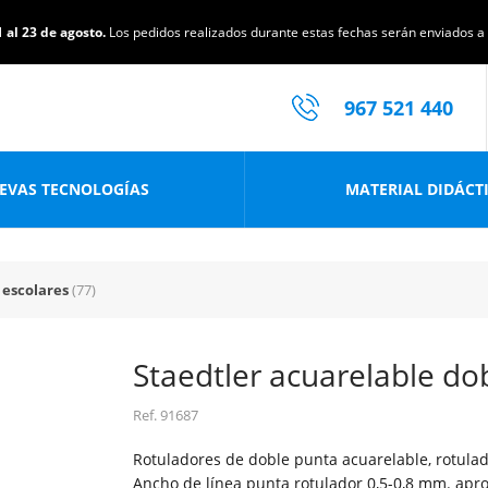
 al 23 de agosto.
Los pedidos realizados durante estas fechas serán enviados a p
967 521 440
EVAS TECNOLOGÍAS
MATERIAL DIDÁCT
 escolares
(77)
Staedtler acuarelable do
Ref.
91687
Rotuladores de doble punta acuarelable, rotulado
Ancho de línea punta rotulador 0,5-0,8 mm. apro