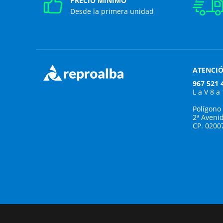
PRECIO MÍNIMO
Desde la primera unidad
ATENCIÓ
967 521 
L a V 8 a
Polígono
2ª Aveni
CP. 0200