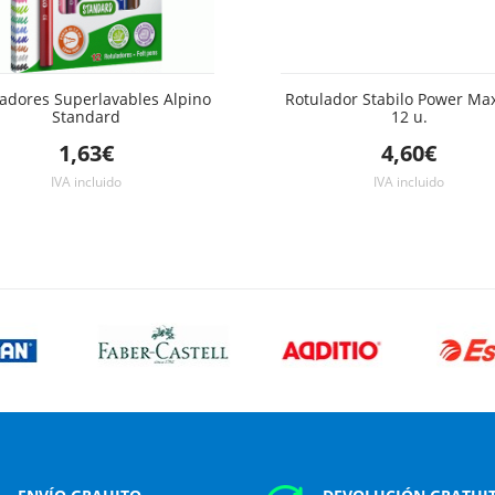
adores Superlavables Alpino
Rotulador Stabilo Power Max
Standard
12 u.
1,63€
4,60€
IVA incluido
IVA incluido