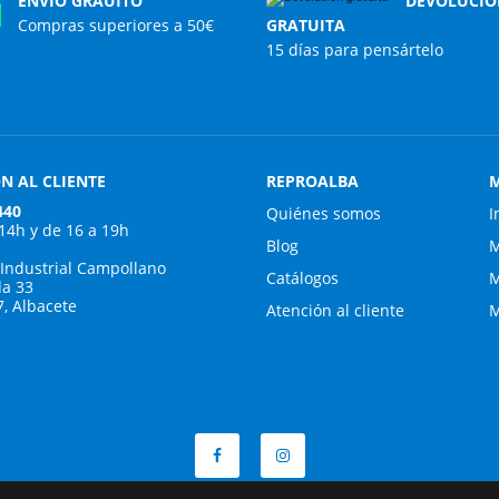
ENVÍO GRAUITO
DEVOLUCIÓ
Compras superiores a 50€
GRATUITA
15 días para pensártelo
N AL CLIENTE
REPROALBA
M
440
Quiénes somos
I
 14h y de 16 a 19h
Blog
M
 Industrial Campollano
Catálogos
M
da 33
7, Albacete
Atención al cliente
M