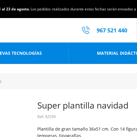
 al 23 de agosto.
Los pedidos realizados durante estas fechas serán enviados a p
967 521 440
EVAS TECNOLOGÍAS
MATERIAL DIDÁCT
)
Super plantilla navidad
Ref.
92539
Plantilla de gran tamaño 36x51 cm. Con 14 figur
temperas, tipografías.