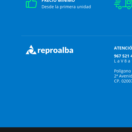
PRECIO MÍNIMO
Desde la primera unidad
ATENCIÓ
967 521 
L a V 8 a
Polígono
2ª Aveni
CP. 0200