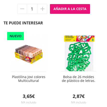
Quitar
Añadir
unidad
unidad
TE PUEDE INTERESAR
NUEVO
Plastilina Jovi colores
Bolsa de 26 moldes
Multicultural
de plástico de letras.
3,65€
2,87€
IVA incluido
IVA incluido