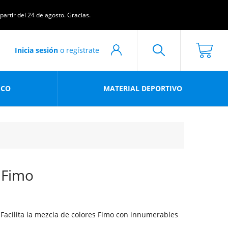
artir del 24 de agosto. Gracias.
Inicia sesión
o regístrate
ICO
MATERIAL DEPORTIVO
a Fimo
. Facilita la mezcla de colores Fimo con innumerables