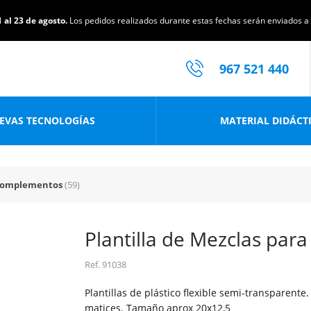
 al 23 de agosto.
Los pedidos realizados durante estas fechas serán enviados a p
967 521 440
EVAS TECNOLOGÍAS
MATERIAL DIDÁCT
 complementos
(59)
Plantilla de Mezclas par
Ref.
91038
Plantillas de plástico flexible semi-transparente
matices. Tamaño aprox 20x12,5