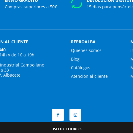
ENVÍO GRAUITO
DEVOLUCIÓN GRATUI
Compras superiores a 50€
15 días para pensártel
N AL CLIENTE
REPROALBA
M
440
Quiénes somos
I
 14h y de 16 a 19h
Blog
M
 Industrial Campollano
Catálogos
M
da 33
7, Albacete
Atención al cliente
M
USO DE COOKIES