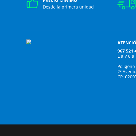
PRECIO MÍNIMO
Desde la primera unidad
ATENCIÓ
967 521 
L a V 8 a
Polígono
2ª Aveni
CP. 0200