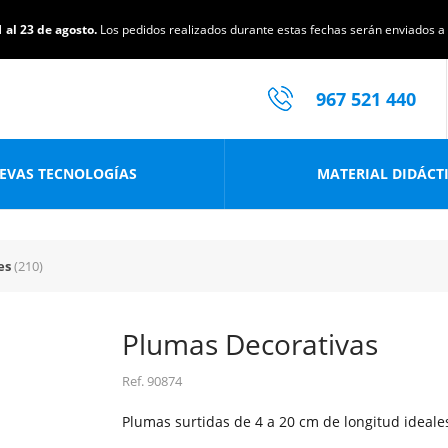
 al 23 de agosto.
Los pedidos realizados durante estas fechas serán enviados a p
967 521 440
EVAS TECNOLOGÍAS
MATERIAL DIDÁCT
es
(210)
Plumas Decorativas
Ref.
90874
Plumas surtidas de 4 a 20 cm de longitud ideale