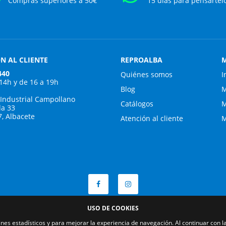
Compras superiores a 50€
15 días para pensártel
N AL CLIENTE
REPROALBA
M
440
Quiénes somos
I
 14h y de 16 a 19h
Blog
M
 Industrial Campollano
Catálogos
M
da 33
7, Albacete
Atención al cliente
M
USO DE COOKIES
fines estadísticos y para mejorar la experiencia de navegación. Al continuar con