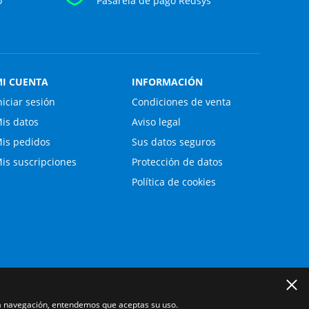
o
Pasarela de pago Redsys
I CUENTA
INFORMACIÓN
niciar sesión
Condiciones de venta
is datos
Aviso legal
is pedidos
Sus datos seguros
is suscripciones
Protección de datos
Política de cookies
 la navegación, entendemos que aceptas su uso.