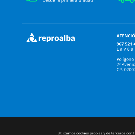
Desde la primera unidad
ATENCIÓ
967 521 
L a V 8 a
Polígono
2ª Aveni
CP. 0200
Utilizamos cookies propias y de terceros con 