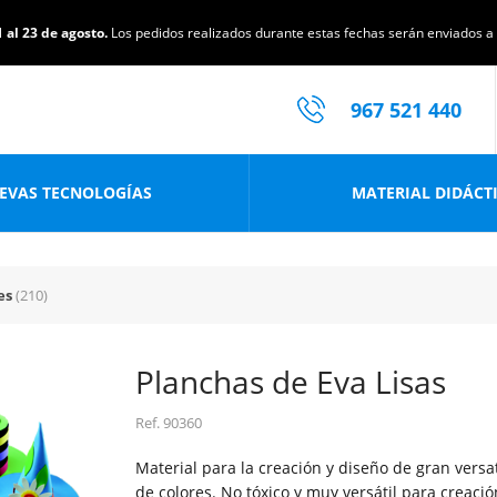
 al 23 de agosto.
Los pedidos realizados durante estas fechas serán enviados a p
967 521 440
EVAS TECNOLOGÍAS
MATERIAL DIDÁCT
es
(210)
Planchas de Eva Lisas
Ref.
90360
Material para la creación y diseño de gran versa
de colores. No tóxico y muy versátil para creaci