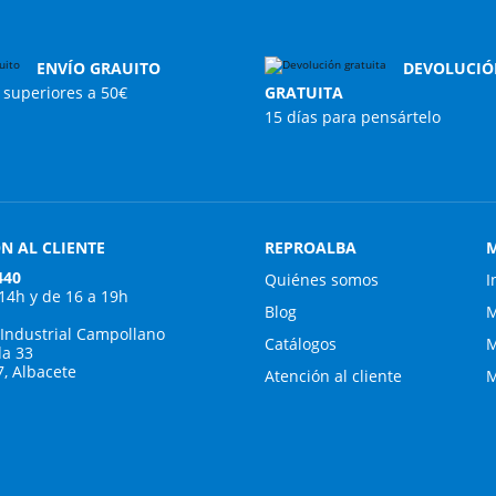
ENVÍO GRAUITO
DEVOLUCIÓ
superiores a 50€
GRATUITA
15 días para pensártelo
N AL CLIENTE
REPROALBA
M
440
Quiénes somos
I
 14h y de 16 a 19h
Blog
M
 Industrial Campollano
Catálogos
M
da 33
7, Albacete
Atención al cliente
M