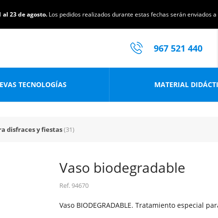
 al 23 de agosto.
Los pedidos realizados durante estas fechas serán enviados a p
967 521 440
EVAS TECNOLOGÍAS
MATERIAL DIDÁCT
ra disfraces y fiestas
(31)
Vaso biodegradable
Ref.
94670
Vaso BIODEGRADABLE. Tratamiento especial para 