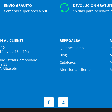
ENVÍO GRAUITO
DEVOLUCIÓN GRATUI
Compras superiores a 50€
15 días para pensártel
N AL CLIENTE
REPROALBA
M
440
Quiénes somos
I
 14h y de 16 a 19h
Blog
M
 Industrial Campollano
Catálogos
M
da 33
7, Albacete
Atención al cliente
M