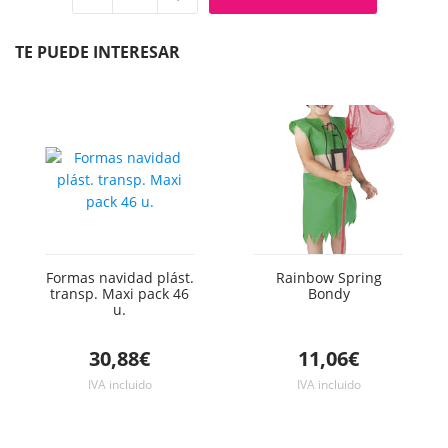
Quitar
Añadir
unidad
unidad
TE PUEDE INTERESAR
Formas navidad plást.
Rainbow Spring
transp. Maxi pack 46
Bondy
u.
30,88€
11,06€
IVA incluido
IVA incluido