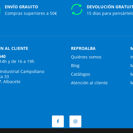
ENVÍO GRAUITO
DEVOLUCIÓN GRATUI
Compras superiores a 50€
15 días para pensártel
N AL CLIENTE
REPROALBA
M
440
Quiénes somos
I
 14h y de 16 a 19h
Blog
M
 Industrial Campollano
Catálogos
M
da 33
7, Albacete
Atención al cliente
M