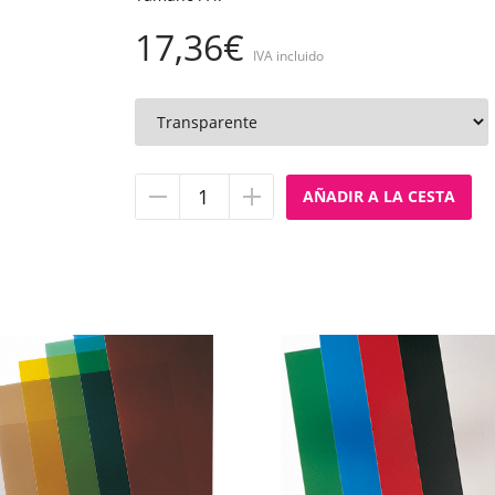
17,36€
IVA incluido
Quitar
Añadir
unidad
unidad