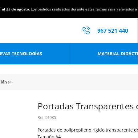
 al 23 de agosto.
Los pedidos realizados durante estas fechas serán enviados a p
967 521 440
EVAS TECNOLOGÍAS
MATERIAL DIDÁCT
ción
(4)
Portadas Transparentes 
Ref.
51935
Portadas de polipropileno rígido transparente d
Tamaño A4.