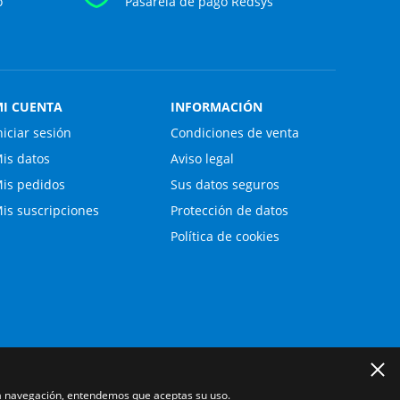
o
Pasarela de pago Redsys
I CUENTA
INFORMACIÓN
niciar sesión
Condiciones de venta
is datos
Aviso legal
is pedidos
Sus datos seguros
is suscripciones
Protección de datos
Política de cookies
 la navegación, entendemos que aceptas su uso.