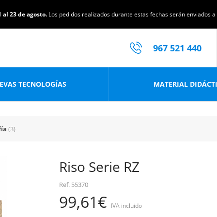
 al 23 de agosto.
Los pedidos realizados durante estas fechas serán enviados a p
967 521 440
EVAS TECNOLOGÍAS
MATERIAL DIDÁCT
fía
(3)
Riso Serie RZ
Ref.
55370
99,61€
IVA incluido