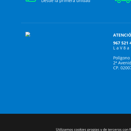
Desde la primera unidad
ATENCIÓ
967 521 
L a V 8 a
Polígono
2ª Aveni
CP. 0200
Utilizamos cookies propias y de terceros con 