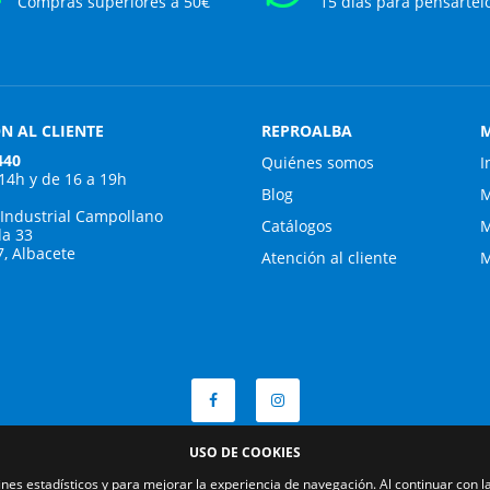
Compras superiores a 50€
15 días para pensártel
N AL CLIENTE
REPROALBA
M
440
Quiénes somos
I
 14h y de 16 a 19h
Blog
M
 Industrial Campollano
Catálogos
M
da 33
7, Albacete
Atención al cliente
M
USO DE COOKIES
fines estadísticos y para mejorar la experiencia de navegación. Al continuar con