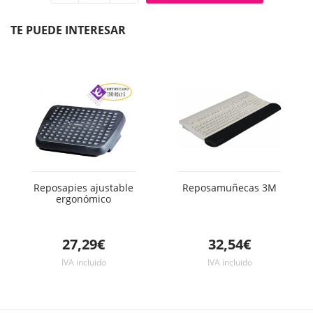
Quitar
Añadir
unidad
unidad
TE PUEDE INTERESAR
Reposapies ajustable
Reposamuñecas 3M
ergonómico
27,29€
32,54€
IVA incluido
IVA incluido