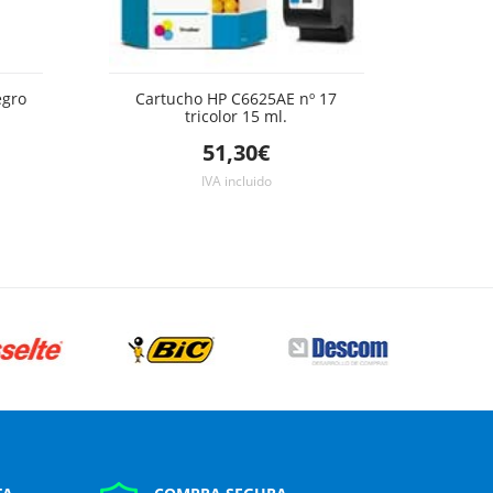
egro
Cartucho HP C6625AE nº 17
tricolor 15 ml.
51,30€
IVA incluido