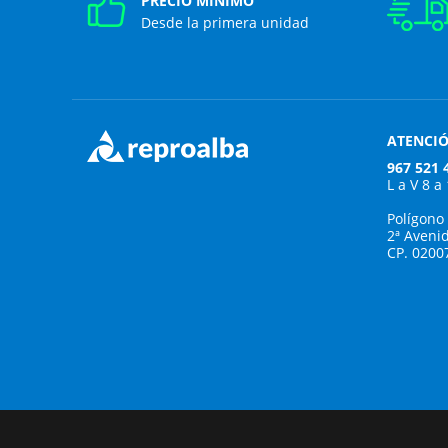
PRECIO MÍNIMO
Desde la primera unidad
ATENCIÓ
967 521 
L a V 8 a
Polígono
2ª Aveni
CP. 0200