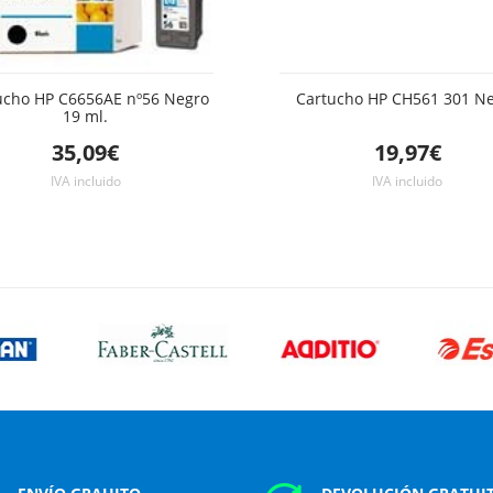
ucho HP C6656AE nº56 Negro
Cartucho HP CH561 301 N
19 ml.
35,09€
19,97€
IVA incluido
IVA incluido