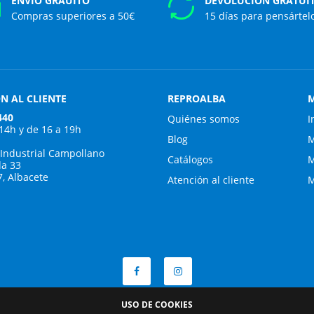
ENVÍO GRAUITO
DEVOLUCIÓN GRATUI
Compras superiores a 50€
15 días para pensártel
N AL CLIENTE
REPROALBA
M
440
Quiénes somos
I
 14h y de 16 a 19h
Blog
M
 Industrial Campollano
Catálogos
M
da 33
7, Albacete
Atención al cliente
M
USO DE COOKIES