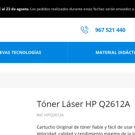
 al 23 de agosto.
Los pedidos realizados durante estas fechas serán enviados a p
967 521 440
EVAS TECNOLOGÍAS
MATERIAL DIDÁCT
Tóner Láser HP Q2612A
Ref.
HPQ2612A
Cartucho Original de tóner fiable y fácil de usa
Velocidad, calidad y rendimiento máximo de la 