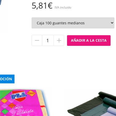
5,81€
IVA incluido
Quitar
Añadir
unidad
unidad
OCIÓN