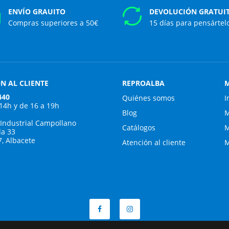
ENVÍO GRAUITO
DEVOLUCIÓN GRATUI
Compras superiores a 50€
15 días para pensártel
N AL CLIENTE
REPROALBA
M
440
Quiénes somos
I
 14h y de 16 a 19h
Blog
M
 Industrial Campollano
Catálogos
M
da 33
7, Albacete
Atención al cliente
M