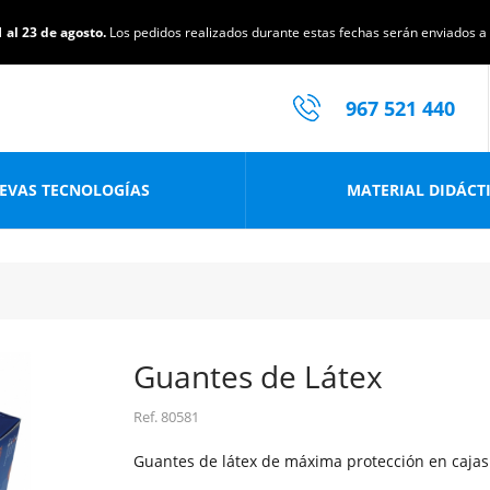
 al 23 de agosto.
Los pedidos realizados durante estas fechas serán enviados a p
967 521 440
EVAS TECNOLOGÍAS
MATERIAL DIDÁCT
Guantes de Látex
Ref.
80581
Guantes de látex de máxima protección en cajas d