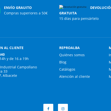
ENVÍO GRAUITO
DEVOLUCIÓ
Compras superiores a 50€
GRATUITA
15 días para pensártelo
N AL CLIENTE
REPROALBA
M
440
Quiénes somos
I
 14h y de 16 a 19h
Blog
M
 Industrial Campollano
Catálogos
M
da 33
7, Albacete
Atención al cliente
M