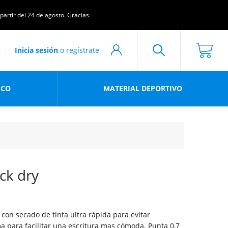
artir del 24 de agosto. Gracias.
Inicia sesión
o regístrate
ICO
MATERIAL DEPORTIVO
ick dry
, con secado de tinta ultra rápida para evitar
 para facilitar una escritura mas cómoda. Punta 0,7