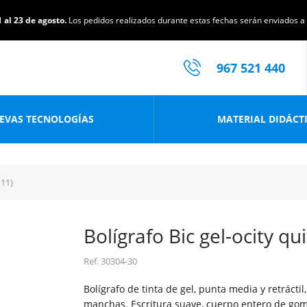
 al 23 de agosto.
Los pedidos realizados durante estas fechas serán enviados a p
967 521 440
EVAS TECNOLOGÍAS
MATERIAL DIDÁCT
(11)
Bolígrafo Bic gel-ocity qu
Ref.
30304-30
Bolígrafo de tinta de gel, punta media y retráctil
manchas. Escritura suave, cuerpo entero de goma