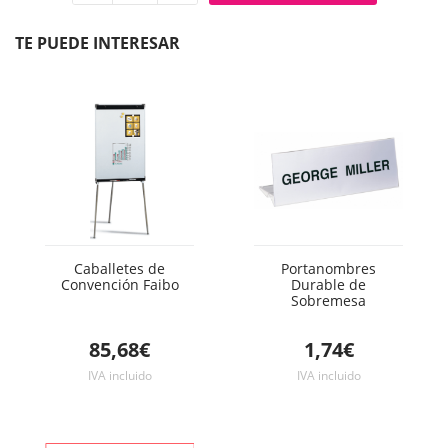
Quitar
Añadir
unidad
unidad
TE PUEDE INTERESAR
Caballetes de
Portanombres
Convención Faibo
Durable de
Sobremesa
85,68€
1,74€
IVA incluido
IVA incluido