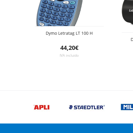
Dymo Letratag LT 100 H
D
44,20€
IVA incluido