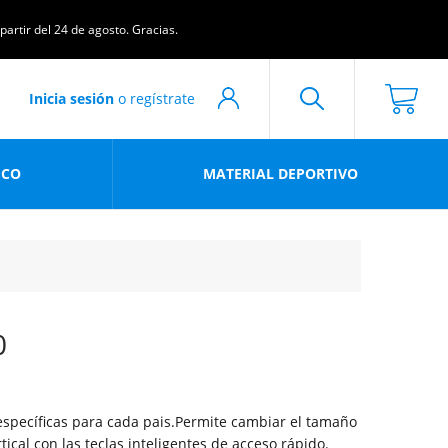
artir del 24 de agosto. Gracias.
Inicia sesión
o regístrate
ICO
MATERIAL DEPORTIVO
0
 específicas para cada pais.Permite cambiar el tamaño
tical con las teclas inteligentes de acceso rápido.