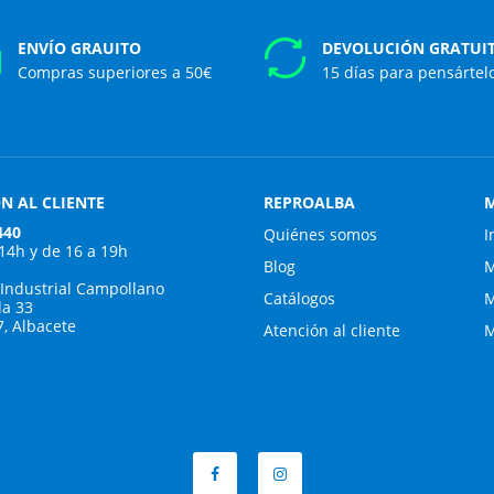
ENVÍO GRAUITO
DEVOLUCIÓN GRATUI
Compras superiores a 50€
15 días para pensártel
N AL CLIENTE
REPROALBA
M
440
Quiénes somos
I
 14h y de 16 a 19h
Blog
M
 Industrial Campollano
Catálogos
M
da 33
7, Albacete
Atención al cliente
M