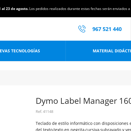
 al 23 de agosto.
Los pedidos realizados durante estas fechas serán enviados a p
967 521 440
EVAS TECNOLOGÍAS
MATERIAL DIDÁCT
Dymo Label Manager 16
Ref.
41148
Teclado de estilo informático con disposiciones
del texto,texto en negrita,cursiva,subrayado y ver