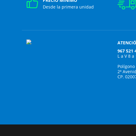
PRECIO MÍNIMO
Desde la primera unidad
ATENCIÓ
967 521 
L a V 8 a
Polígono
2ª Aveni
CP. 0200