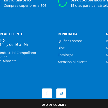
ENVÍO GRAUITO
DEVOLUCIÓN GRATUI
Compras superiores a 50€
15 días para pensártel
N AL CLIENTE
REPROALBA
M
440
Quiénes somos
I
 14h y de 16 a 19h
Blog
M
 Industrial Campollano
Catálogos
M
da 33
7, Albacete
Atención al cliente
M
USO DE COOKIES