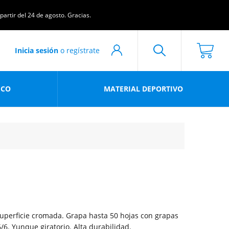
artir del 24 de agosto. Gracias.
Inicia sesión
o regístrate
ICO
MATERIAL DEPORTIVO
perficie cromada. Grapa hasta 50 hojas con grapas
/6. Yunque giratorio. Alta durabilidad.