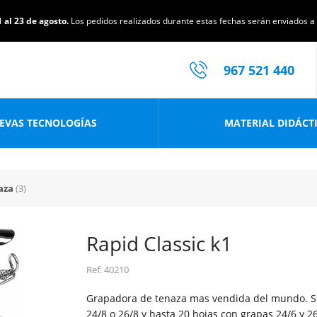
 al 23 de agosto.
Los pedidos realizados durante estas fechas serán enviados a p
967 521 440
EVAS TECNOLOGÍAS
MATERIAL DIDÁCT
naza
(3)
Rapid Classic k1
Ref.
40210
Grapadora de tenaza mas vendida del mundo. Su
24/8 o 26/8 y hasta 20 hojas con grapas 24/6 y 26