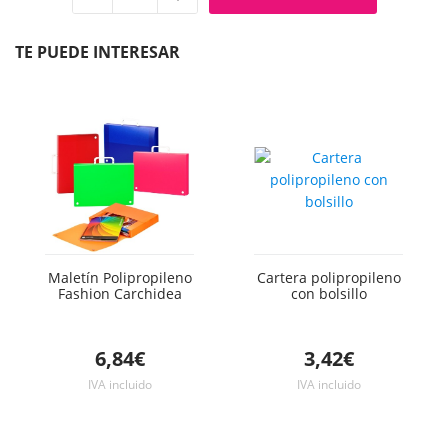
Quitar
Añadir
unidad
unidad
TE PUEDE INTERESAR
Maletín Polipropileno
Cartera polipropileno
Fashion Carchidea
con bolsillo
6,84€
3,42€
IVA incluido
IVA incluido