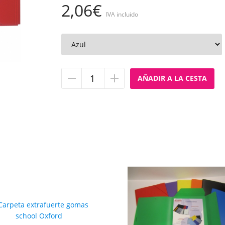
2,06€
IVA incluido
Quitar
Añadir
unidad
unidad