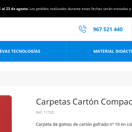
 al 23 de agosto.
Los pedidos realizados durante estas fechas serán enviados a p
967 521 440
EVAS TECNOLOGÍAS
MATERIAL DIDÁCT
Carpetas Cartón Compac
Ref.
11720
Carpeta de gomas de cartón gofrado nº 10 en col