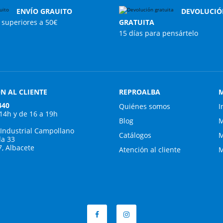
ENVÍO GRAUITO
DEVOLUCIÓ
superiores a 50€
GRATUITA
15 días para pensártelo
N AL CLIENTE
REPROALBA
M
440
Quiénes somos
I
 14h y de 16 a 19h
Blog
M
 Industrial Campollano
Catálogos
M
da 33
7, Albacete
Atención al cliente
M